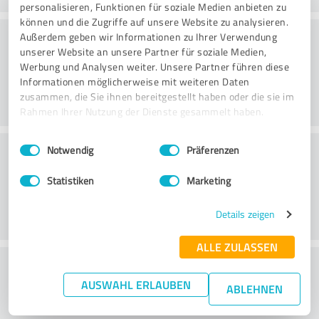
personalisieren, Funktionen für soziale Medien anbieten zu
können und die Zugriffe auf unsere Website zu analysieren.
Rådgivning
Außerdem geben wir Informationen zu Ihrer Verwendung
unserer Website an unsere Partner für soziale Medien,
Werbung und Analysen weiter. Unsere Partner führen diese
Informationen möglicherweise mit weiteren Daten
zusammen, die Sie ihnen bereitgestellt haben oder die sie im
Rahmen Ihrer Nutzung der Dienste gesammelt haben.
Einwilligungsauswahl
Impressum
|
Datenschutzbestimmungen
Kundservice
Notwendig
Präferenzen
Statistiken
Marketing
Details zeigen
ALLE ZULASSEN
What do you think of the price to
AUSWAHL ERLAUBEN
performance ratio?
ABLEHNEN