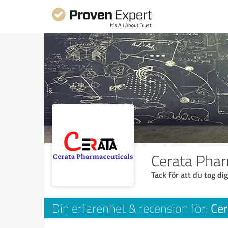
Cerata Phar
Tack för att du tog dig
Cer
Din erfarenhet & recension för: