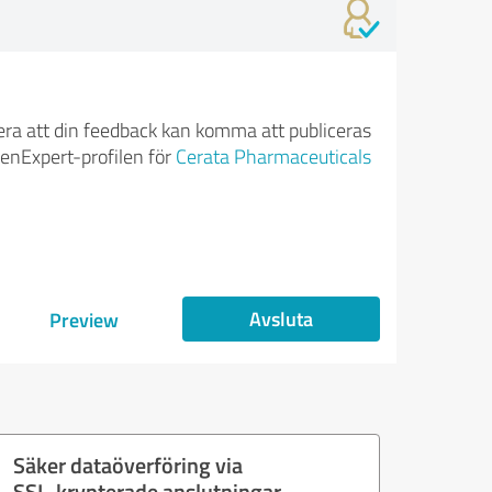
ra att din feedback kan komma att publiceras
enExpert-profilen för
Cerata Pharmaceuticals
Avsluta
Preview
Säker dataöverföring via
SSL-krypterade anslutningar