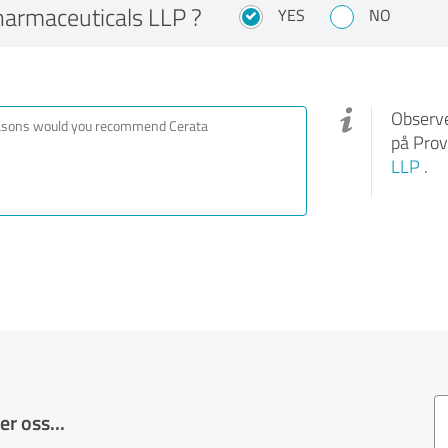
armaceuticals LLP ?
YES
NO
Observe
på Prov
LLP
.
r oss...