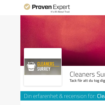
Cleaners Su
Tack för att du tog dig
Cle
Din erfarenhet & recension för: