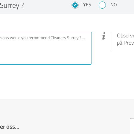
Surrey ?
YES
NO
Observe
på Prov
r oss...