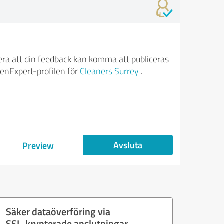
ra att din feedback kan komma att publiceras
enExpert-profilen för
Cleaners Surrey
.
Avsluta
Preview
Säker dataöverföring via
SSL-krypterade anslutningar