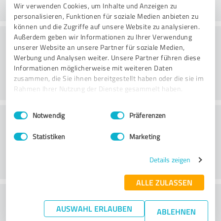
Wir verwenden Cookies, um Inhalte und Anzeigen zu
personalisieren, Funktionen für soziale Medien anbieten zu
können und die Zugriffe auf unsere Website zu analysieren.
Rådgivning
Außerdem geben wir Informationen zu Ihrer Verwendung
unserer Website an unsere Partner für soziale Medien,
Werbung und Analysen weiter. Unsere Partner führen diese
Informationen möglicherweise mit weiteren Daten
zusammen, die Sie ihnen bereitgestellt haben oder die sie im
Rahmen Ihrer Nutzung der Dienste gesammelt haben.
Einwilligungsauswahl
Impressum
|
Datenschutzbestimmungen
Kundservice
Notwendig
Präferenzen
Statistiken
Marketing
Details zeigen
ALLE ZULASSEN
What do you think of the price to
AUSWAHL ERLAUBEN
ABLEHNEN
performance ratio?