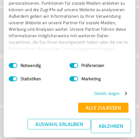
personalisieren, Funktionen für soziale Medien anbieten zu
können und die Zugriffe auf unsere Website zu analysieren.
Värde
Außerdem geben wir Informationen zu Ihrer Verwendung
unserer Website an unsere Partner für soziale Medien,
Werbung und Analysen weiter. Unsere Partner führen diese
Informationen möglicherweise mit weiteren Daten
zusammen, die Sie ihnen bereitgestellt haben oder die sie im
Rahmen Ihrer Nutzung der Dienste gesammelt haben.
Einwilligungsauswahl
Impressum
|
Datenschutzbestimmungen
Kundservice
Notwendig
Präferenzen
Statistiken
Marketing
Details zeigen
ALLE ZULASSEN
What do you think of the price to
AUSWAHL ERLAUBEN
performance ratio?
ABLEHNEN