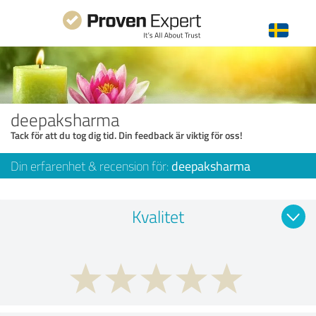
deepaksharma
Tack för att du tog dig tid. Din feedback är viktig för oss!
Din erfarenhet & recension för:
deepaksharma
Kvalitet