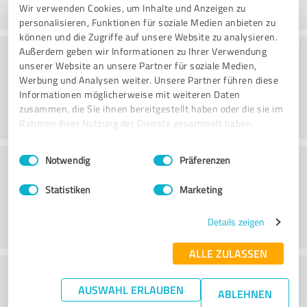
Wir verwenden Cookies, um Inhalte und Anzeigen zu
personalisieren, Funktionen für soziale Medien anbieten zu
können und die Zugriffe auf unsere Website zu analysieren.
Rådgivning
Außerdem geben wir Informationen zu Ihrer Verwendung
unserer Website an unsere Partner für soziale Medien,
Werbung und Analysen weiter. Unsere Partner führen diese
Informationen möglicherweise mit weiteren Daten
zusammen, die Sie ihnen bereitgestellt haben oder die sie im
Rahmen Ihrer Nutzung der Dienste gesammelt haben.
Einwilligungsauswahl
Impressum
|
Datenschutzbestimmungen
Kundservice
Notwendig
Präferenzen
Statistiken
Marketing
Details zeigen
ALLE ZULASSEN
What do you think of the price to
AUSWAHL ERLAUBEN
ABLEHNEN
performance ratio?