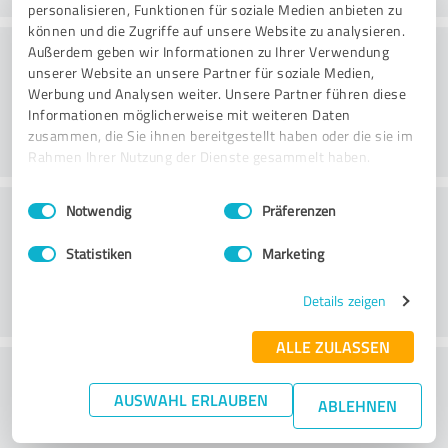
personalisieren, Funktionen für soziale Medien anbieten zu
können und die Zugriffe auf unsere Website zu analysieren.
Rådgivning
Außerdem geben wir Informationen zu Ihrer Verwendung
unserer Website an unsere Partner für soziale Medien,
Werbung und Analysen weiter. Unsere Partner führen diese
Informationen möglicherweise mit weiteren Daten
zusammen, die Sie ihnen bereitgestellt haben oder die sie im
Rahmen Ihrer Nutzung der Dienste gesammelt haben.
Einwilligungsauswahl
Impressum
|
Datenschutzbestimmungen
Kundservice
Notwendig
Präferenzen
Statistiken
Marketing
Details zeigen
ALLE ZULASSEN
What do you think of the price to
AUSWAHL ERLAUBEN
performance ratio?
ABLEHNEN