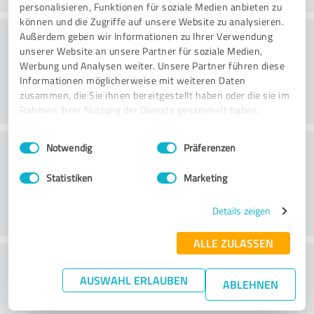
personalisieren, Funktionen für soziale Medien anbieten zu
können und die Zugriffe auf unsere Website zu analysieren.
Rådgivning
Außerdem geben wir Informationen zu Ihrer Verwendung
unserer Website an unsere Partner für soziale Medien,
Werbung und Analysen weiter. Unsere Partner führen diese
Informationen möglicherweise mit weiteren Daten
zusammen, die Sie ihnen bereitgestellt haben oder die sie im
Rahmen Ihrer Nutzung der Dienste gesammelt haben.
Einwilligungsauswahl
Impressum
|
Datenschutzbestimmungen
Kundservice
Notwendig
Präferenzen
Statistiken
Marketing
Details zeigen
ALLE ZULASSEN
What do you think of the price to
AUSWAHL ERLAUBEN
performance ratio?
ABLEHNEN