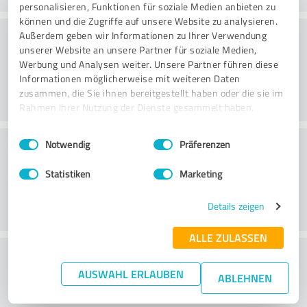
personalisieren, Funktionen für soziale Medien anbieten zu
können und die Zugriffe auf unsere Website zu analysieren.
Rådgivning
Außerdem geben wir Informationen zu Ihrer Verwendung
unserer Website an unsere Partner für soziale Medien,
Werbung und Analysen weiter. Unsere Partner führen diese
Informationen möglicherweise mit weiteren Daten
zusammen, die Sie ihnen bereitgestellt haben oder die sie im
Rahmen Ihrer Nutzung der Dienste gesammelt haben.
Einwilligungsauswahl
Impressum
|
Datenschutzbestimmungen
Kundservice
Notwendig
Präferenzen
Statistiken
Marketing
Details zeigen
ALLE ZULASSEN
What do you think of the price to
AUSWAHL ERLAUBEN
performance ratio?
ABLEHNEN