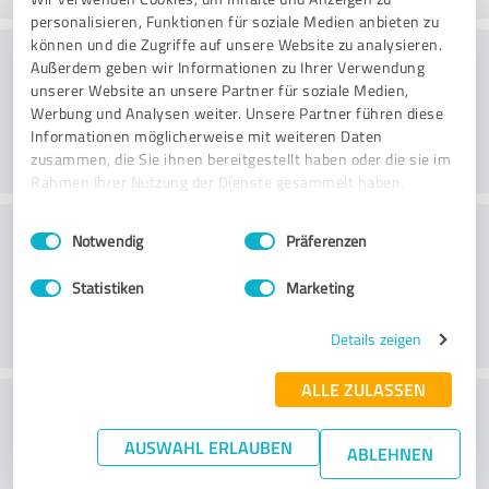
personalisieren, Funktionen für soziale Medien anbieten zu
können und die Zugriffe auf unsere Website zu analysieren.
Rådgivning
Außerdem geben wir Informationen zu Ihrer Verwendung
unserer Website an unsere Partner für soziale Medien,
Werbung und Analysen weiter. Unsere Partner führen diese
Informationen möglicherweise mit weiteren Daten
zusammen, die Sie ihnen bereitgestellt haben oder die sie im
Rahmen Ihrer Nutzung der Dienste gesammelt haben.
Kundservice
Einwilligungsauswahl
Impressum
|
Datenschutzbestimmungen
Notwendig
Präferenzen
Statistiken
Marketing
Details zeigen
ALLE ZULASSEN
What do you think of the price to
performance ratio?
AUSWAHL ERLAUBEN
ABLEHNEN