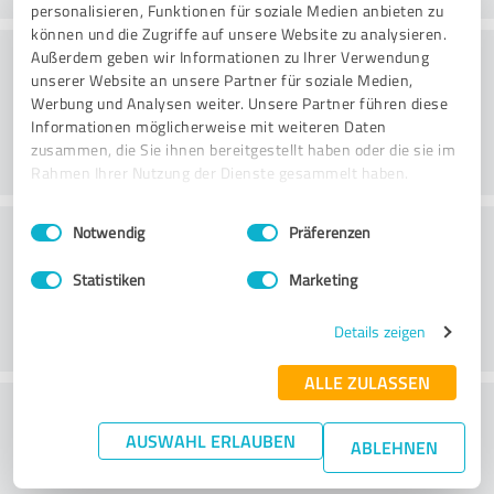
personalisieren, Funktionen für soziale Medien anbieten zu
können und die Zugriffe auf unsere Website zu analysieren.
Webbplats
Außerdem geben wir Informationen zu Ihrer Verwendung
unserer Website an unsere Partner für soziale Medien,
Werbung und Analysen weiter. Unsere Partner führen diese
Informationen möglicherweise mit weiteren Daten
zusammen, die Sie ihnen bereitgestellt haben oder die sie im
Rahmen Ihrer Nutzung der Dienste gesammelt haben.
Einwilligungsauswahl
Impressum
|
Datenschutzbestimmungen
Kundservice
Notwendig
Präferenzen
Statistiken
Marketing
Details zeigen
ALLE ZULASSEN
What do you think of the price to
AUSWAHL ERLAUBEN
performance ratio?
ABLEHNEN