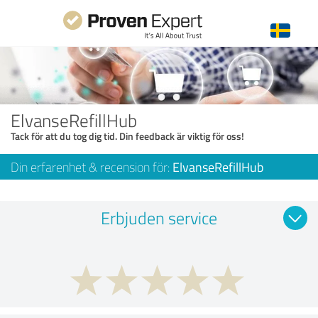
ElvanseRefillHub
Tack för att du tog dig tid. Din feedback är viktig för oss!
Din erfarenhet & recension för:
ElvanseRefillHub
Erbjuden service