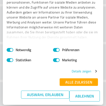
personalisieren, Funktionen für soziale Medien anbieten zu
können und die Zugriffe auf unsere Website zu analysieren.
Bearbetning
Außerdem geben wir Informationen zu Ihrer Verwendung
unserer Website an unsere Partner für soziale Medien,
Werbung und Analysen weiter. Unsere Partner führen diese
Informationen möglicherweise mit weiteren Daten
zusammen, die Sie ihnen bereitgestellt haben oder die sie im
Rahmen Ihrer Nutzung der Dienste gesammelt haben.
Einwilligungsauswahl
Impressum
|
Datenschutzbestimmungen
Kundservice
Notwendig
Präferenzen
Statistiken
Marketing
Details zeigen
ALLE ZULASSEN
What do you think of the price to
AUSWAHL ERLAUBEN
performance ratio?
ABLEHNEN