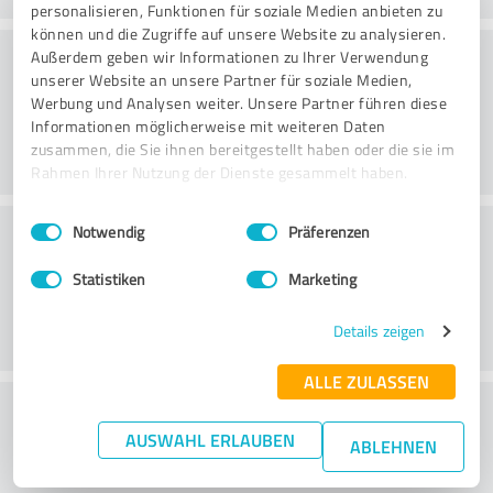
personalisieren, Funktionen für soziale Medien anbieten zu
können und die Zugriffe auf unsere Website zu analysieren.
Atmosfär
Außerdem geben wir Informationen zu Ihrer Verwendung
unserer Website an unsere Partner für soziale Medien,
Werbung und Analysen weiter. Unsere Partner führen diese
Informationen möglicherweise mit weiteren Daten
zusammen, die Sie ihnen bereitgestellt haben oder die sie im
Rahmen Ihrer Nutzung der Dienste gesammelt haben.
Einwilligungsauswahl
Impressum
|
Datenschutzbestimmungen
Service
Notwendig
Präferenzen
Statistiken
Marketing
Details zeigen
ALLE ZULASSEN
How would you classify your
effort-
AUSWAHL ERLAUBEN
benefit ratio
?
ABLEHNEN