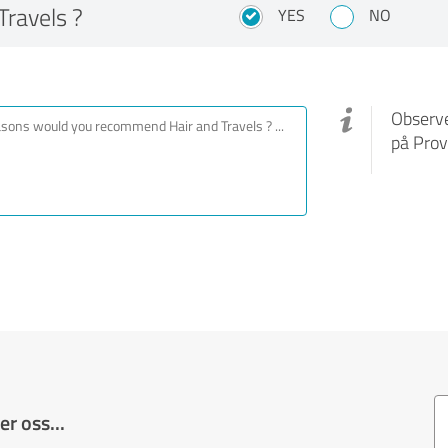
ravels ?
YES
NO
Observe
på Prov
r oss...