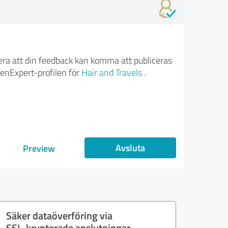
ra att din feedback kan komma att publiceras
enExpert-profilen för
Hair and Travels
.
Avsluta
Preview
Säker dataöverföring via
SSL-krypterade anslutningar