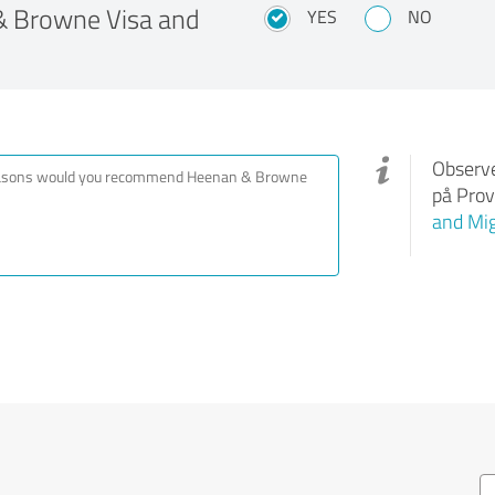
& Browne Visa and
YES
NO
Observe
på Prov
and Mig