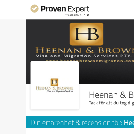
Heenan & Br
Tack för att du tog dig
Hee
Din erfarenhet & recension för: