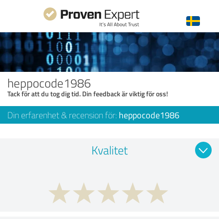
heppocode1986
Tack för att du tog dig tid. Din feedback är viktig för oss!
Din erfarenhet & recension för:
heppocode1986
Kvalitet