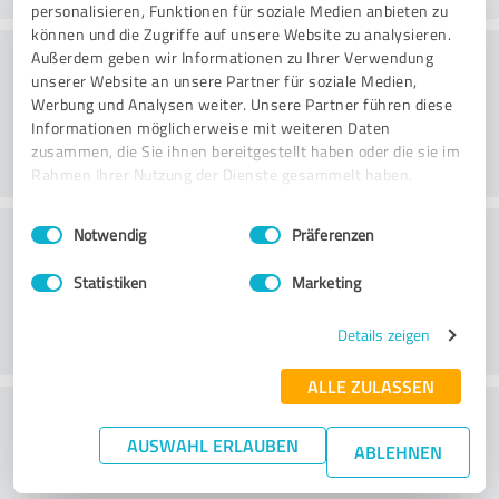
personalisieren, Funktionen für soziale Medien anbieten zu
können und die Zugriffe auf unsere Website zu analysieren.
Rådgivning
Außerdem geben wir Informationen zu Ihrer Verwendung
unserer Website an unsere Partner für soziale Medien,
Werbung und Analysen weiter. Unsere Partner führen diese
Informationen möglicherweise mit weiteren Daten
zusammen, die Sie ihnen bereitgestellt haben oder die sie im
Rahmen Ihrer Nutzung der Dienste gesammelt haben.
Einwilligungsauswahl
Impressum
|
Datenschutzbestimmungen
Kundservice
Notwendig
Präferenzen
Statistiken
Marketing
Details zeigen
ALLE ZULASSEN
What do you think of the price to
AUSWAHL ERLAUBEN
performance ratio?
ABLEHNEN