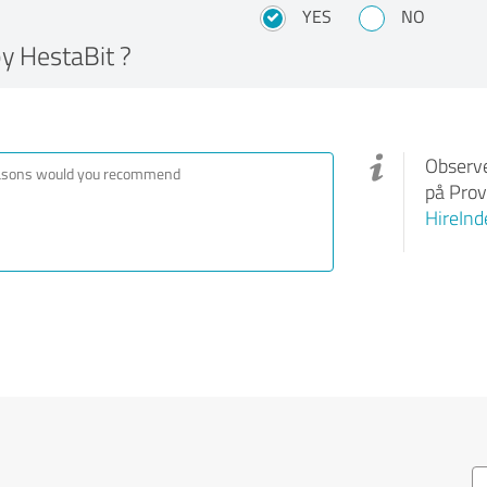
YES
NO
y HestaBit ?
Observe
på Prov
HireInd