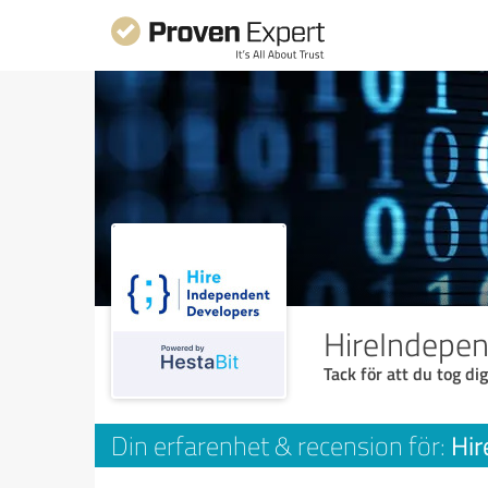
HireIndepe
Tack för att du tog dig
Hir
Din erfarenhet & recension för: