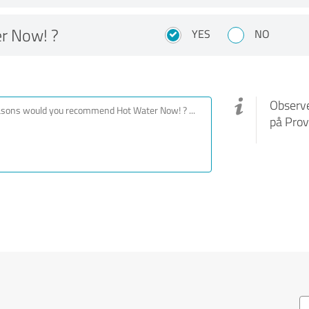
r Now! ?
YES
NO
Observe
på Prov