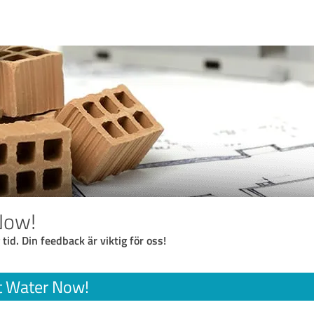
Now!
 tid. Din feedback är viktig för oss!
t Water Now!