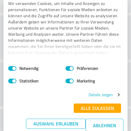
Wir verwenden Cookies, um Inhalte und Anzeigen zu
personalisieren, Funktionen für soziale Medien anbieten zu
können und die Zugriffe auf unsere Website zu analysieren.
Rådgivning
Außerdem geben wir Informationen zu Ihrer Verwendung
unserer Website an unsere Partner für soziale Medien,
Werbung und Analysen weiter. Unsere Partner führen diese
Informationen möglicherweise mit weiteren Daten
zusammen, die Sie ihnen bereitgestellt haben oder die sie im
Rahmen Ihrer Nutzung der Dienste gesammelt haben.
Einwilligungsauswahl
Impressum
|
Datenschutzbestimmungen
Kundservice
Notwendig
Präferenzen
Statistiken
Marketing
Details zeigen
ALLE ZULASSEN
What do you think of the price to
AUSWAHL ERLAUBEN
ABLEHNEN
performance ratio?