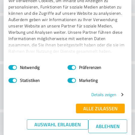
Wir verwenden Cookies, um Inhalte und Anzeigen zu
personalisieren, Funktionen für soziale Medien anbieten zu
können und die Zugriffe auf unsere Website zu analysieren.
Außerdem geben wir Informationen zu Ihrer Verwendung
Rådgivning
unserer Website an unsere Partner für soziale Medien,
Werbung und Analysen weiter. Unsere Partner führen diese
Informationen möglicherweise mit weiteren Daten
zusammen, die Sie ihnen bereitgestellt haben oder die sie im
Rahmen Ihrer Nutzung der Dienste gesammelt haben.
Einwilligungsauswahl
Impressum
|
Datenschutzbestimmungen
Notwendig
Präferenzen
Kundservice
Statistiken
Marketing
Details zeigen
ALLE ZULASSEN
What do you think of the price to
AUSWAHL ERLAUBEN
ABLEHNEN
performance ratio?