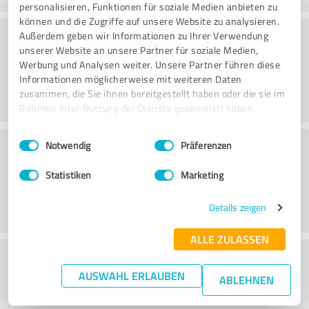
personalisieren, Funktionen für soziale Medien anbieten zu
können und die Zugriffe auf unsere Website zu analysieren.
Rådgivning
Außerdem geben wir Informationen zu Ihrer Verwendung
unserer Website an unsere Partner für soziale Medien,
Werbung und Analysen weiter. Unsere Partner führen diese
Informationen möglicherweise mit weiteren Daten
zusammen, die Sie ihnen bereitgestellt haben oder die sie im
Rahmen Ihrer Nutzung der Dienste gesammelt haben.
Einwilligungsauswahl
Impressum
|
Datenschutzbestimmungen
Kundservice
Notwendig
Präferenzen
Statistiken
Marketing
Details zeigen
ALLE ZULASSEN
What do you think of the price to
AUSWAHL ERLAUBEN
performance ratio?
ABLEHNEN