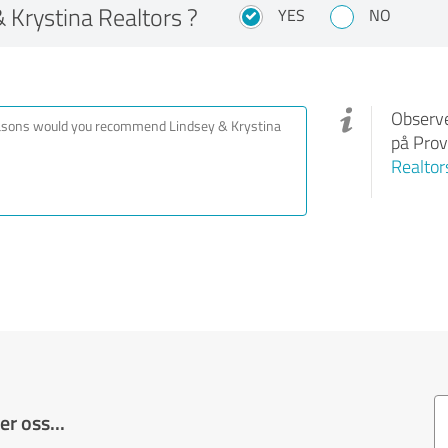
Krystina Realtors ?
YES
NO
Observe
på Prov
Realtor
r oss...