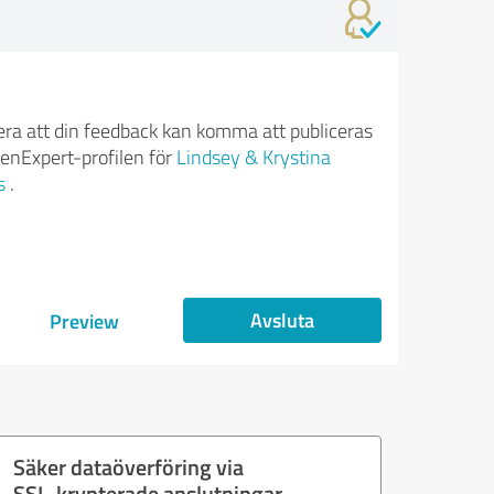
ra att din feedback kan komma att publiceras
enExpert-profilen för
Lindsey & Krystina
s
.
Avsluta
Preview
Säker dataöverföring via
SSL-krypterade anslutningar