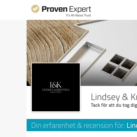
Lindsey & K
Tack för att du tog dig
Lin
Din erfarenhet & recension för: