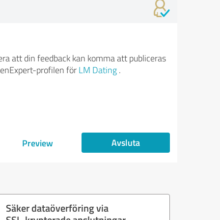
ra att din feedback kan komma att publiceras
enExpert-profilen för
LM Dating
.
Avsluta
Preview
Säker dataöverföring via
SSL-krypterade anslutningar