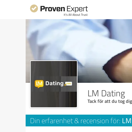
LM Dating
Tack för att du tog dig
LM 
Din erfarenhet & recension för: