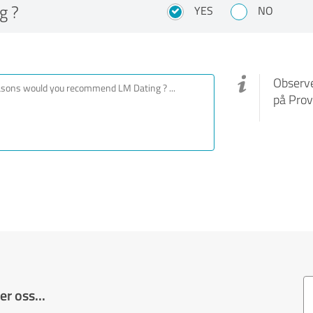
g ?
YES
NO
Observe
på Prov
r oss...