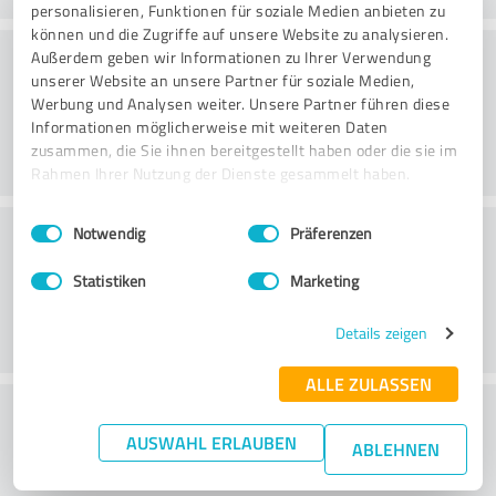
personalisieren, Funktionen für soziale Medien anbieten zu
können und die Zugriffe auf unsere Website zu analysieren.
Rådgivning
Außerdem geben wir Informationen zu Ihrer Verwendung
unserer Website an unsere Partner für soziale Medien,
Werbung und Analysen weiter. Unsere Partner führen diese
Informationen möglicherweise mit weiteren Daten
zusammen, die Sie ihnen bereitgestellt haben oder die sie im
Rahmen Ihrer Nutzung der Dienste gesammelt haben.
Einwilligungsauswahl
Impressum
|
Datenschutzbestimmungen
Kundservice
Notwendig
Präferenzen
Statistiken
Marketing
Details zeigen
ALLE ZULASSEN
What do you think of the price to
AUSWAHL ERLAUBEN
performance ratio?
ABLEHNEN