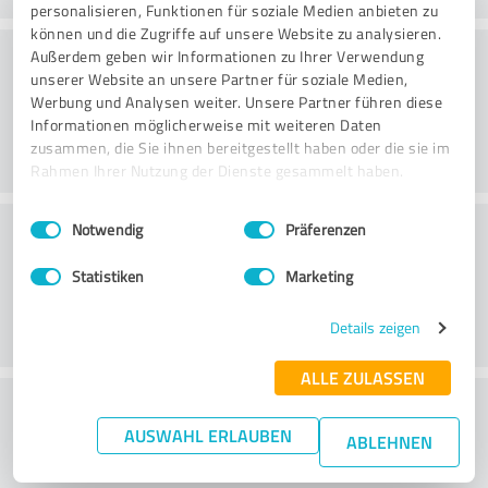
personalisieren, Funktionen für soziale Medien anbieten zu
können und die Zugriffe auf unsere Website zu analysieren.
Rådgivning
Außerdem geben wir Informationen zu Ihrer Verwendung
unserer Website an unsere Partner für soziale Medien,
Werbung und Analysen weiter. Unsere Partner führen diese
Informationen möglicherweise mit weiteren Daten
zusammen, die Sie ihnen bereitgestellt haben oder die sie im
Rahmen Ihrer Nutzung der Dienste gesammelt haben.
Einwilligungsauswahl
Impressum
|
Datenschutzbestimmungen
Kundservice
Notwendig
Präferenzen
Statistiken
Marketing
Details zeigen
ALLE ZULASSEN
What do you think of the price to
AUSWAHL ERLAUBEN
performance ratio?
ABLEHNEN