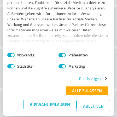
personalisieren, Funktionen für soziale Medien anbieten zu
können und die Zugriffe auf unsere Website zu analysieren.
Vänlighet
Außerdem geben wir Informationen zu Ihrer Verwendung
unserer Website an unsere Partner für soziale Medien,
Werbung und Analysen weiter. Unsere Partner führen diese
Informationen möglicherweise mit weiteren Daten
zusammen, die Sie ihnen bereitgestellt haben oder die sie im
Rahmen Ihrer Nutzung der Dienste gesammelt haben.
Einwilligungsauswahl
Impressum
|
Datenschutzbestimmungen
Kundservice
Notwendig
Präferenzen
Statistiken
Marketing
Details zeigen
ALLE ZULASSEN
What do you think of the price to
AUSWAHL ERLAUBEN
performance ratio?
ABLEHNEN