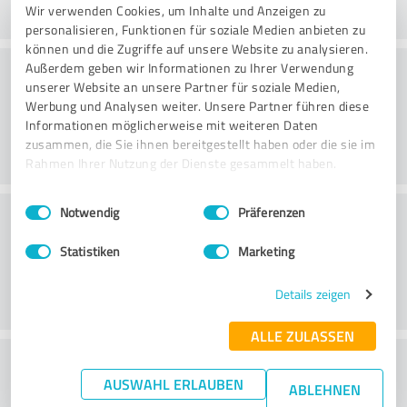
Wir verwenden Cookies, um Inhalte und Anzeigen zu
personalisieren, Funktionen für soziale Medien anbieten zu
können und die Zugriffe auf unsere Website zu analysieren.
Rådgivning
Außerdem geben wir Informationen zu Ihrer Verwendung
unserer Website an unsere Partner für soziale Medien,
Werbung und Analysen weiter. Unsere Partner führen diese
Informationen möglicherweise mit weiteren Daten
zusammen, die Sie ihnen bereitgestellt haben oder die sie im
Rahmen Ihrer Nutzung der Dienste gesammelt haben.
Einwilligungsauswahl
Impressum
|
Datenschutzbestimmungen
Kundservice
Notwendig
Präferenzen
Statistiken
Marketing
Details zeigen
ALLE ZULASSEN
What do you think of the price to
AUSWAHL ERLAUBEN
ABLEHNEN
performance ratio?