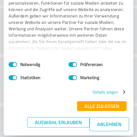
personalisieren, Funktionen für soziale Medien anbieten zu
können und die Zugriffe auf unsere Website zu analysieren.
Rådgivning
Außerdem geben wir Informationen zu Ihrer Verwendung
unserer Website an unsere Partner für soziale Medien,
Werbung und Analysen weiter. Unsere Partner führen diese
Informationen möglicherweise mit weiteren Daten
zusammen, die Sie ihnen bereitgestellt haben oder die sie im
Rahmen Ihrer Nutzung der Dienste gesammelt haben.
Einwilligungsauswahl
Impressum
|
Datenschutzbestimmungen
Kundservice
Notwendig
Präferenzen
Statistiken
Marketing
Details zeigen
ALLE ZULASSEN
What do you think of the price to
AUSWAHL ERLAUBEN
performance ratio?
ABLEHNEN