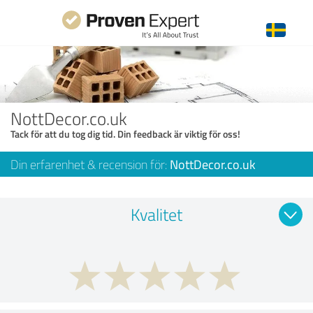
NottDecor.co.uk
Tack för att du tog dig tid. Din feedback är viktig för oss!
Din erfarenhet & recension för:
NottDecor.co.uk
Kvalitet