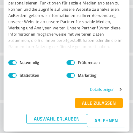
personalisieren, Funktionen für soziale Medien anbieten zu
können und die Zugriffe auf unsere Website zu analysieren.
Rådgivning
Außerdem geben wir Informationen zu Ihrer Verwendung
unserer Website an unsere Partner für soziale Medien,
Werbung und Analysen weiter. Unsere Partner führen diese
Informationen möglicherweise mit weiteren Daten
zusammen, die Sie ihnen bereitgestellt haben oder die sie im
Rahmen Ihrer Nutzung der Dienste gesammelt haben.
Einwilligungsauswahl
Impressum
|
Datenschutzbestimmungen
Kundservice
Notwendig
Präferenzen
Statistiken
Marketing
Details zeigen
ALLE ZULASSEN
Vad tycker du om förhållandet mellan pris
AUSWAHL ERLAUBEN
och prestanda?
ABLEHNEN