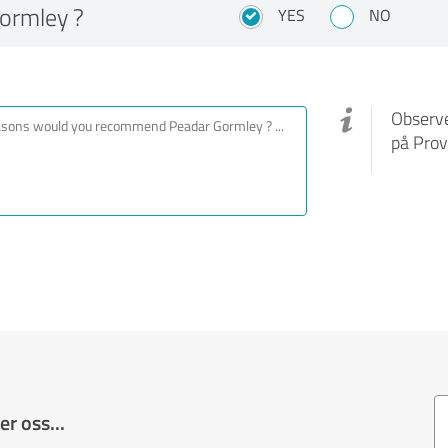
ormley ?
YES
NO
Observe
på Prov
r oss...