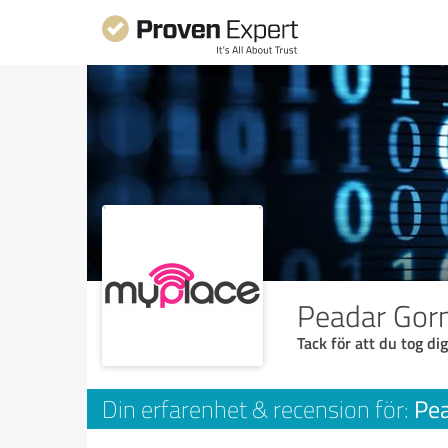
Peadar Gor
Tack för att du tog dig
Pe
Din erfarenhet & recension för: