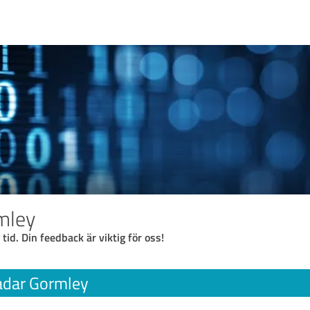
mley
 tid. Din feedback är viktig för oss!
adar Gormley