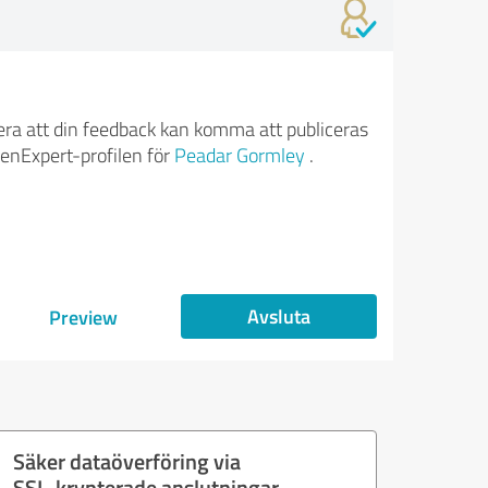
ra att din feedback kan komma att publiceras
enExpert-profilen för
Peadar Gormley
.
Avsluta
Preview
Säker dataöverföring via
SSL-krypterade anslutningar