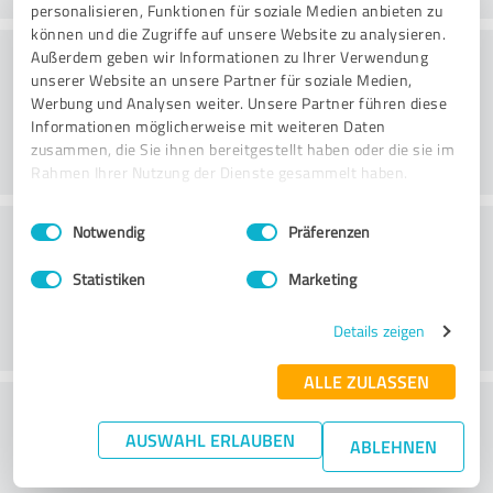
personalisieren, Funktionen für soziale Medien anbieten zu
können und die Zugriffe auf unsere Website zu analysieren.
Rådgivning
Außerdem geben wir Informationen zu Ihrer Verwendung
unserer Website an unsere Partner für soziale Medien,
Werbung und Analysen weiter. Unsere Partner führen diese
Informationen möglicherweise mit weiteren Daten
zusammen, die Sie ihnen bereitgestellt haben oder die sie im
Rahmen Ihrer Nutzung der Dienste gesammelt haben.
Einwilligungsauswahl
Impressum
|
Datenschutzbestimmungen
Kundservice
Notwendig
Präferenzen
Statistiken
Marketing
Details zeigen
ALLE ZULASSEN
Vad tycker du om förhållandet mellan pris
AUSWAHL ERLAUBEN
och prestanda?
ABLEHNEN