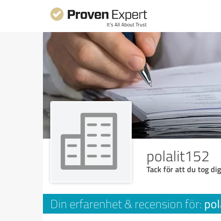
polalit152
Tack för att du tog dig
pol
Din erfarenhet & recension för: