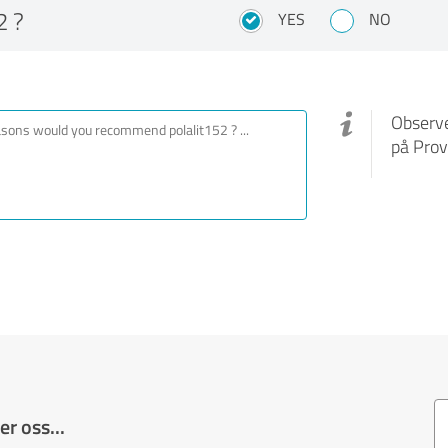
2 ?
YES
NO
Observe
på Prov
r oss...