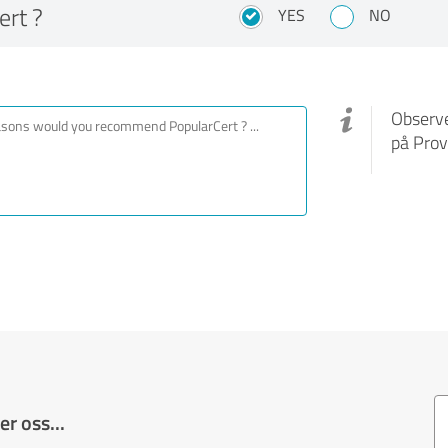
rt ?
YES
NO
Observe
på Prov
r oss...