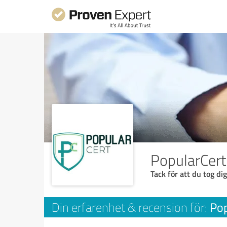
PopularCert
Tack för att du tog dig
Pop
Din erfarenhet & recension för: