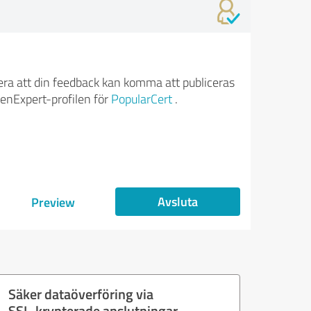
ra att din feedback kan komma att publiceras
enExpert-profilen för
PopularCert
.
Avsluta
Preview
Säker dataöverföring via
SSL-krypterade anslutningar