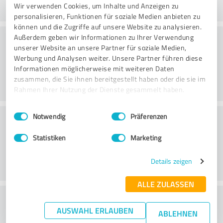
Wir verwenden Cookies, um Inhalte und Anzeigen zu
personalisieren, Funktionen für soziale Medien anbieten zu
können und die Zugriffe auf unsere Website zu analysieren.
Rådgivning
Außerdem geben wir Informationen zu Ihrer Verwendung
unserer Website an unsere Partner für soziale Medien,
Werbung und Analysen weiter. Unsere Partner führen diese
Informationen möglicherweise mit weiteren Daten
zusammen, die Sie ihnen bereitgestellt haben oder die sie im
Rahmen Ihrer Nutzung der Dienste gesammelt haben.
Einwilligungsauswahl
Impressum
|
Datenschutzbestimmungen
Kundservice
Notwendig
Präferenzen
Statistiken
Marketing
Details zeigen
ALLE ZULASSEN
What do you think of the price to
AUSWAHL ERLAUBEN
ABLEHNEN
performance ratio?