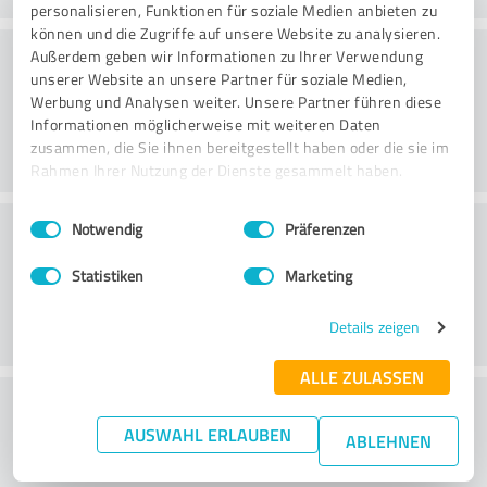
personalisieren, Funktionen für soziale Medien anbieten zu
können und die Zugriffe auf unsere Website zu analysieren.
Rådgivning
Außerdem geben wir Informationen zu Ihrer Verwendung
unserer Website an unsere Partner für soziale Medien,
Werbung und Analysen weiter. Unsere Partner führen diese
Informationen möglicherweise mit weiteren Daten
zusammen, die Sie ihnen bereitgestellt haben oder die sie im
Rahmen Ihrer Nutzung der Dienste gesammelt haben.
Einwilligungsauswahl
Impressum
|
Datenschutzbestimmungen
Kundservice
Notwendig
Präferenzen
Statistiken
Marketing
Details zeigen
ALLE ZULASSEN
What do you think of the price to
AUSWAHL ERLAUBEN
performance ratio?
ABLEHNEN