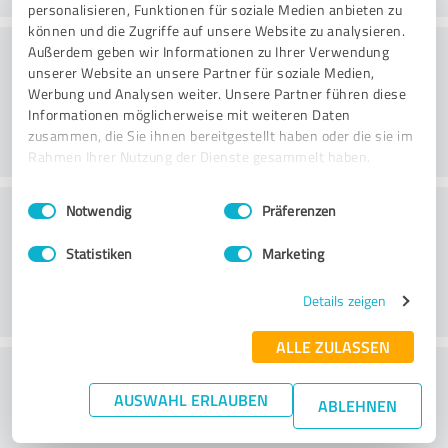
personalisieren, Funktionen für soziale Medien anbieten zu
können und die Zugriffe auf unsere Website zu analysieren.
Rådgivning
Außerdem geben wir Informationen zu Ihrer Verwendung
unserer Website an unsere Partner für soziale Medien,
Werbung und Analysen weiter. Unsere Partner führen diese
Informationen möglicherweise mit weiteren Daten
zusammen, die Sie ihnen bereitgestellt haben oder die sie im
Rahmen Ihrer Nutzung der Dienste gesammelt haben.
Einwilligungsauswahl
Impressum
|
Datenschutzbestimmungen
Kundservice
Notwendig
Präferenzen
Statistiken
Marketing
Details zeigen
ALLE ZULASSEN
What do you think of the price to
AUSWAHL ERLAUBEN
performance ratio?
ABLEHNEN