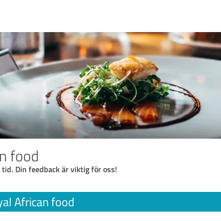
an food
 tid. Din feedback är viktig för oss!
al African food