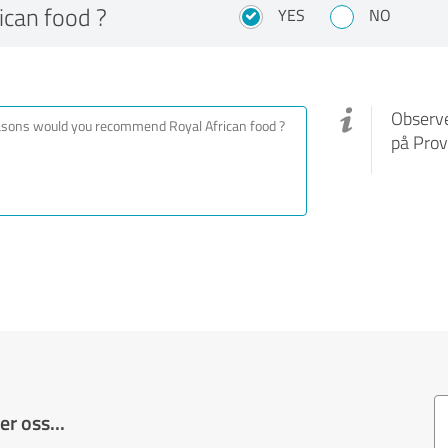
ican food ?
YES
NO
Observe
på Prov
r oss...