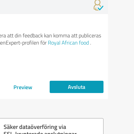
ra att din feedback kan komma att publiceras
enExpert-profilen för
Royal African food
.
Avsluta
Preview
Säker dataöverföring via
SSL-krypterade anslutningar