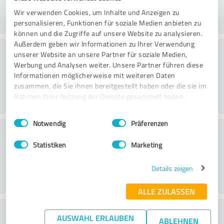
Wir verwenden Cookies, um Inhalte und Anzeigen zu
personalisieren, Funktionen für soziale Medien anbieten zu
können und die Zugriffe auf unsere Website zu analysieren.
Außerdem geben wir Informationen zu Ihrer Verwendung
Rådgivning
unserer Website an unsere Partner für soziale Medien,
Werbung und Analysen weiter. Unsere Partner führen diese
Informationen möglicherweise mit weiteren Daten
zusammen, die Sie ihnen bereitgestellt haben oder die sie im
Rahmen Ihrer Nutzung der Dienste gesammelt haben.
Einwilligungsauswahl
Impressum
|
Datenschutzbestimmungen
Notwendig
Präferenzen
Kundservice
Statistiken
Marketing
Details zeigen
ALLE ZULASSEN
What do you think of the price to
AUSWAHL ERLAUBEN
ABLEHNEN