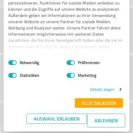
personalisieren, Funktionen für soziale Medien anbieten zu
können und die Zugriffe auf unsere Website zu analysieren.
Service
Außerdem geben wir Informationen zu Ihrer Verwendung
unserer Website an unsere Partner für soziale Medien,
Werbung und Analysen weiter. Unsere Partner führen diese
Informationen möglicherweise mit weiteren Daten
zusammen, die Sie ihnen bereitgestellt haben oder die sie im
Rahmen Ihrer Nutzung der Dienste gesammelt haben.
Einwilligungsauswahl
Impressum
|
Datenschutzbestimmungen
Plats
Notwendig
Präferenzen
Statistiken
Marketing
Details zeigen
ALLE ZULASSEN
What do you think of the price to
AUSWAHL ERLAUBEN
performance ratio?
ABLEHNEN