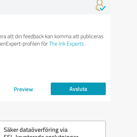
ra att din feedback kan komma att publiceras
enExpert-profilen för
The Ink Experts
.
Avsluta
Preview
Säker dataöverföring via
SSL-krypterade anslutningar