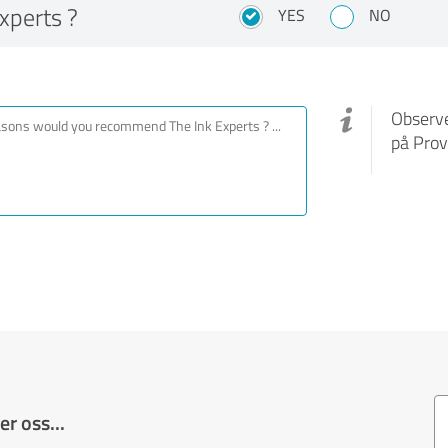
xperts ?
YES
NO
Observe
på Prov
r oss...