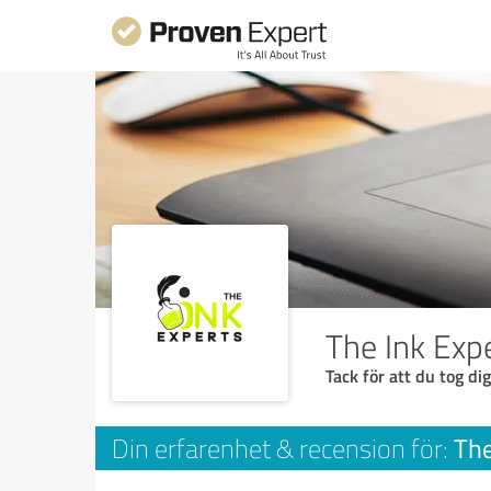
The Ink Exp
Tack för att du tog dig
The
Din erfarenhet & recension för: