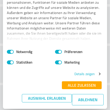
personalisieren, Funktionen für soziale Medien anbieten zu
können und die Zugriffe auf unsere Website zu analysieren.
Webbplats
Außerdem geben wir Informationen zu Ihrer Verwendung
unserer Website an unsere Partner für soziale Medien,
Werbung und Analysen weiter. Unsere Partner führen diese
Informationen möglicherweise mit weiteren Daten
zusammen, die Sie ihnen bereitgestellt haben oder die sie im
Rahmen Ihrer Nutzung der Dienste gesammelt haben.
Einwilligungsauswahl
Impressum
|
Datenschutzbestimmungen
Kundservice
Notwendig
Präferenzen
Statistiken
Marketing
Details zeigen
ALLE ZULASSEN
What do you think of the price to
AUSWAHL ERLAUBEN
performance ratio?
ABLEHNEN