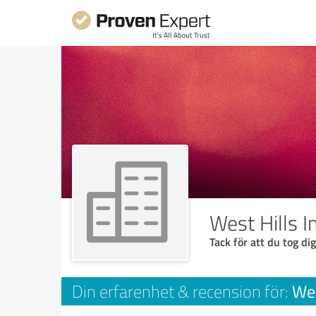
West Hills I
Tack för att du tog dig
Wes
Din erfarenhet & recension för: