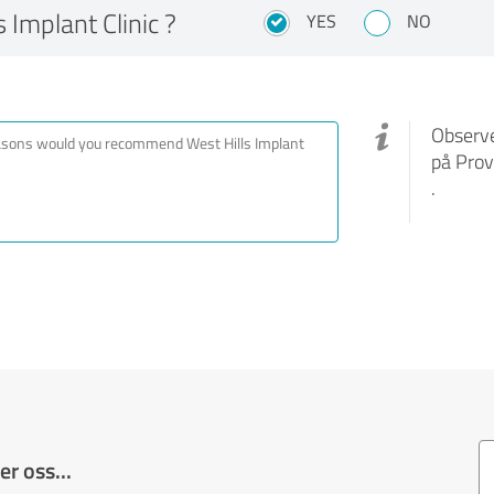
Implant Clinic ?
YES
NO
Observe
på Prov
.
r oss...