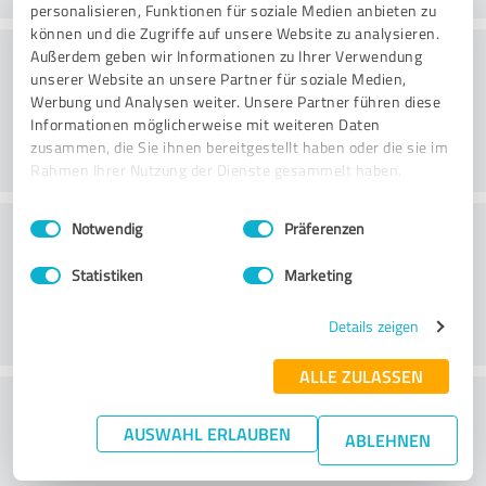
personalisieren, Funktionen für soziale Medien anbieten zu
können und die Zugriffe auf unsere Website zu analysieren.
Atmosfär
Außerdem geben wir Informationen zu Ihrer Verwendung
unserer Website an unsere Partner für soziale Medien,
Werbung und Analysen weiter. Unsere Partner führen diese
Informationen möglicherweise mit weiteren Daten
zusammen, die Sie ihnen bereitgestellt haben oder die sie im
Rahmen Ihrer Nutzung der Dienste gesammelt haben.
Einwilligungsauswahl
Impressum
|
Datenschutzbestimmungen
Rådgivning
Notwendig
Präferenzen
Statistiken
Marketing
Details zeigen
ALLE ZULASSEN
What do you think of the price to
AUSWAHL ERLAUBEN
performance ratio?
ABLEHNEN