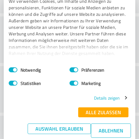
Wir verwenden Cookies, um Inhalte und Anzeigen zu
personalisieren, Funktionen für soziale Medien anbieten zu
können und die Zugriffe auf unsere Website zu analysieren.
Außerdem geben wir Informationen zu Ihrer Verwendung
Hizmet
unserer Website an unsere Partner für soziale Medien,
Werbung und Analysen weiter. Unsere Partner führen diese
Informationen möglicherweise mit weiteren Daten
zusammen, die Sie ihnen bereitgestellt haben oder die sie im
Rahmen Ihrer Nutzung der Dienste gesammelt haben.
Einwilligungsauswahl
Impressum
|
Datenschutzbestimmungen
Notwendig
Präferenzen
Konum
Statistiken
Marketing
Details zeigen
ALLE ZULASSEN
Fiyat/performans oranı hakkında ne
AUSWAHL ERLAUBEN
ABLEHNEN
düşünüyorsunuz?