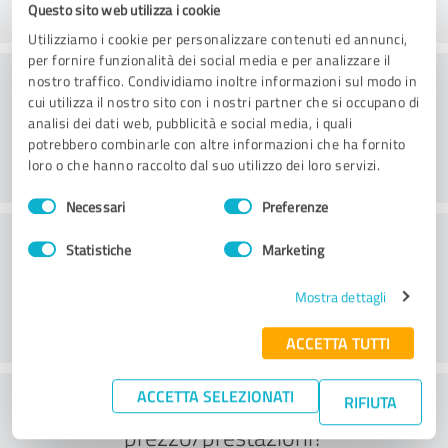
Questo sito web utilizza i cookie
Utilizziamo i cookie per personalizzare contenuti ed annunci,
per fornire funzionalità dei social media e per analizzare il
Servizio
nostro traffico. Condividiamo inoltre informazioni sul modo in
cui utilizza il nostro sito con i nostri partner che si occupano di
analisi dei dati web, pubblicità e social media, i quali
potrebbero combinarle con altre informazioni che ha fornito
loro o che hanno raccolto dal suo utilizzo dei loro servizi.
Selezione
Necessari
Preferenze
del
Posizione
consenso
Statistiche
Marketing
Mostra dettagli
ACCETTA TUTTI
ACCETTA SELEZIONATI
Cosa ne pensate del rapporto
RIFIUTA
prezzo/prestazioni?