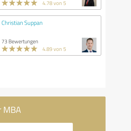
4.78 von 5
Christian Suppan
73 Bewertungen
4.89 von 5
r MBA