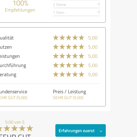
100%
0
2 Sterne
Empfehlungen
0
1 Stern
ualität
5,00
utzen
5,00
eistungen
5,00
urchführung
5,00
eratung
5,00
undenservice
Preis / Leistung
EHR GUT (5,00)
SEHR GUT (5,00)
5,00 von 5
Erfahrungen zuerst
SEHR GUT