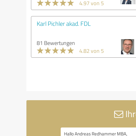
4.97 von 5
Karl Pichler akad. FDL
81 Bewertungen
4.82 von 5
Ih