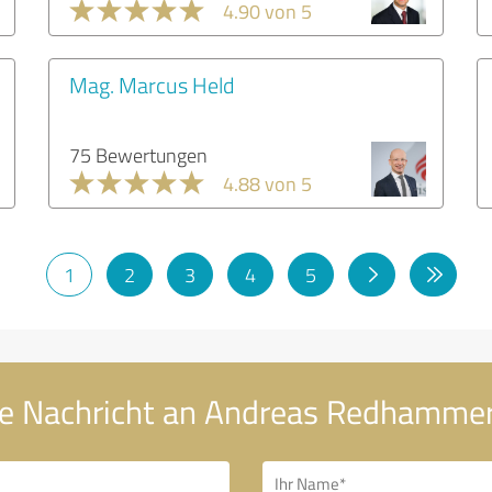
4.90 von 5
Mag. Marcus Held
75 Bewertungen
4.88 von 5
1
2
3
4
5
re Nachricht an Andreas Redhamme