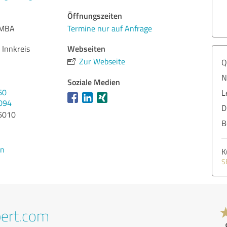
Öffnungszeiten
 MBA
Termine nur auf Anfrage
Webseiten
 Innkreis
Zur Webseite
Q
N
Soziale Medien
60
L
094
D
6010
B
en
K
S
pert.com