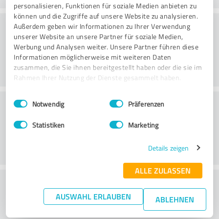
personalisieren, Funktionen für soziale Medien anbieten zu
können und die Zugriffe auf unsere Website zu analysieren.
Atmosphäre
Außerdem geben wir Informationen zu Ihrer Verwendung
unserer Website an unsere Partner für soziale Medien,
Werbung und Analysen weiter. Unsere Partner führen diese
Informationen möglicherweise mit weiteren Daten
zusammen, die Sie ihnen bereitgestellt haben oder die sie im
Rahmen Ihrer Nutzung der Dienste gesammelt haben.
Einwilligungsauswahl
Impressum
|
Datenschutzbestimmungen
Beratung
Notwendig
Präferenzen
Statistiken
Marketing
Details zeigen
ALLE ZULASSEN
Wie beurteilen Sie das
AUSWAHL ERLAUBEN
Preis-/Leistungsverhältnis?
ABLEHNEN