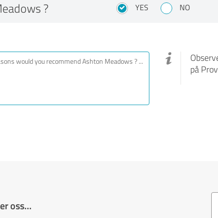
Meadows ?
YES
NO
Observe
på Prov
r oss...