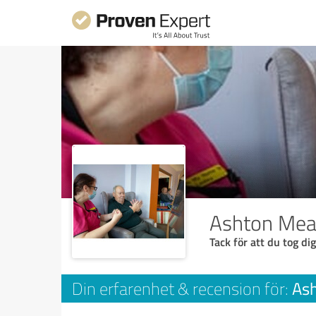
Ashton Me
Tack för att du tog dig
As
Din erfarenhet & recension för: