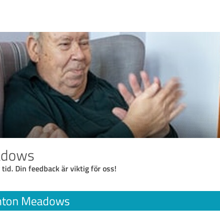
adows
 tid. Din feedback är viktig för oss!
hton Meadows