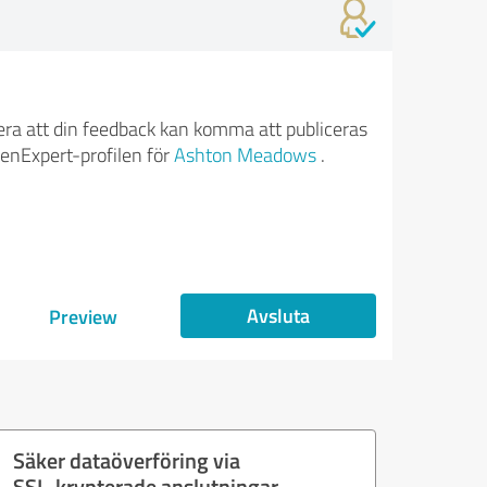
ra att din feedback kan komma att publiceras
enExpert-profilen för
Ashton Meadows
.
Avsluta
Preview
Säker dataöverföring via
SSL-krypterade anslutningar