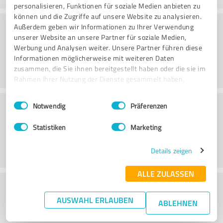
personalisieren, Funktionen für soziale Medien anbieten zu
können und die Zugriffe auf unsere Website zu analysieren.
Beratung
Außerdem geben wir Informationen zu Ihrer Verwendung
unserer Website an unsere Partner für soziale Medien,
Werbung und Analysen weiter. Unsere Partner führen diese
Informationen möglicherweise mit weiteren Daten
zusammen, die Sie ihnen bereitgestellt haben oder die sie im
Rahmen Ihrer Nutzung der Dienste gesammelt haben.
Einwilligungsauswahl
Impressum
|
Datenschutzbestimmungen
Kundenservice
Notwendig
Präferenzen
Statistiken
Marketing
Details zeigen
ALLE ZULASSEN
Wie beurteilen Sie das
AUSWAHL ERLAUBEN
Preis-/Leistungsverhältnis?
ABLEHNEN