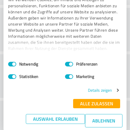
personalisieren, Funktionen für soziale Medien anbieten zu
können und die Zugriffe auf unsere Website zu analysieren.
Consultoria
Außerdem geben wir Informationen zu Ihrer Verwendung
unserer Website an unsere Partner für soziale Medien,
Werbung und Analysen weiter. Unsere Partner führen diese
Informationen möglicherweise mit weiteren Daten
zusammen, die Sie ihnen bereitgestellt haben oder die sie im
Rahmen Ihrer Nutzung der Dienste gesammelt haben.
Serviço ao cliente
Einwilligungsauswahl
Impressum
|
Datenschutzbestimmungen
Notwendig
Präferenzen
Statistiken
Marketing
Details zeigen
ALLE ZULASSEN
O que acha da relação
preço/desempenho?
AUSWAHL ERLAUBEN
ABLEHNEN